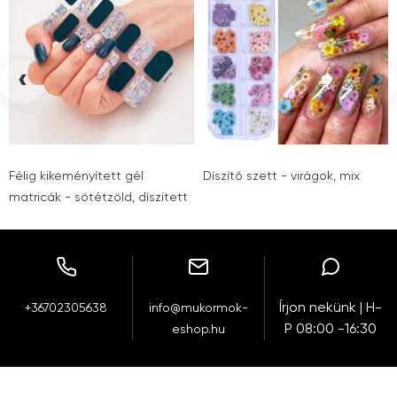
‹
›
Félig kikeményített gél
Díszítő szett - virágok, mix
matricák - sötétzöld, díszített
Írjon nekünk | H-
+36702305638
info@mukormok-
P 08:00 -16:30
eshop.hu