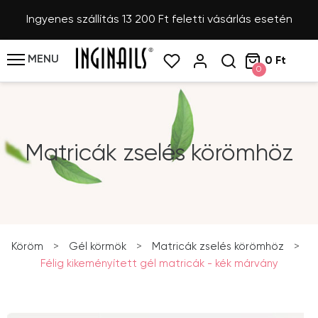
Ingyenes szállítás 13 200 Ft feletti vásárlás esetén
MENU
0 Ft
0
Matricák zselés körömhöz
Köröm
>
Gél körmök
>
Matricák zselés körömhöz
>
Félig kikeményített gél matricák - kék márvány