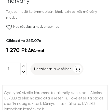
márvány
Teljesen fedő körömmatricák, khaki szín és kék márvány
motívum.
Hozzáadás a kedvencekhez
Cikkszám: 263.07c
1 270 Ft
ÁFA-val
expand_less
Hozzáadás a kosárhoz
expand_more
Gyönyörű vízálló körömmatricák mély színekben. Alkalmas
UV/LED zselék használata esetén is. Tökéletes tapadás,
akár 14 napig is kitart, könnyen használható. UV/LED
lámpában keményedik.