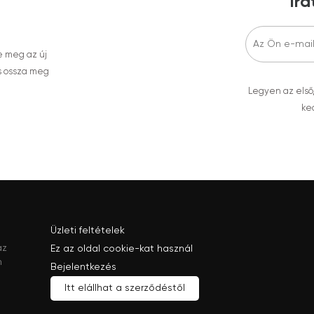
Ira
e meg az új
s ossza meg
Legyen az első
ked
Üzleti feltételek
az
Ez az oldal cookie-kat használ
n
Bejelentkezés
Itt elállhat a szerződéstől