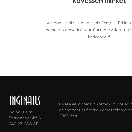
Kövessen minket
Kövessen minket kedvenc platformjain. Tekints
bemutató kedvcsinálókat, útmutató videókat, é
kedvenceit!
Kivételes ápolás a körmök, a bőr és 
egész test számára verhetetlen áro
Inginails s.r.o.
2007 óta.
Starozagorská 6
040 23 KOŠICE