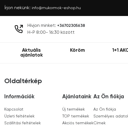
Írjon nekünk:
info@mukormok-eshop.hu
Hívjon minket:
+36702305638
H-P 8:00- 16:30 között
Aktuális
Köröm
1+1 AK
ajánlatok
Oldaltérkép
Információk
Ajánlataink
Az Ön fiókja
Kapcsolat
Új termékek
Az Ön fiókja
Üzleti feltételek
TOP termékek
Személyes adato
Szállítási feltételek
Akciós termékek
Címek