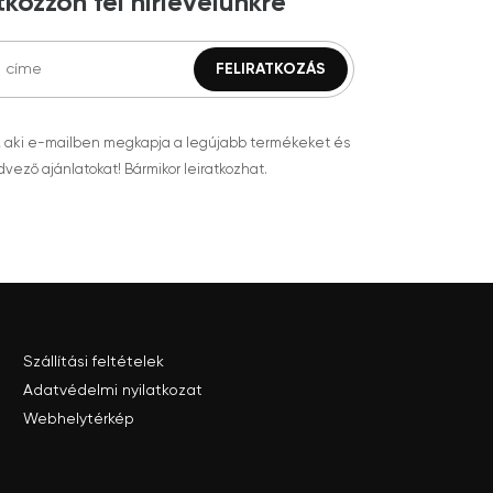
tkozzon fel hírlevelünkre
, aki e-mailben megkapja a legújabb termékeket és
vező ajánlatokat! Bármikor leiratkozhat.
Szállítási feltételek
Adatvédelmi nyilatkozat
Webhelytérkép