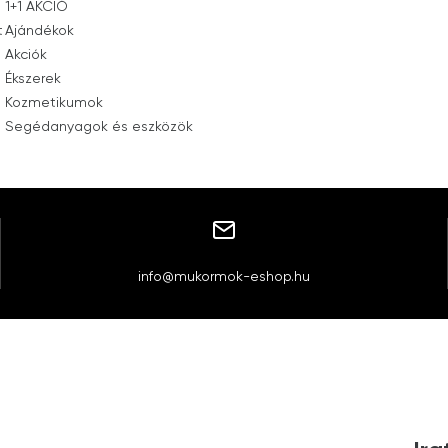
1+1 AKCIÓ
t
Ajándékok
Akciók
Ékszerek
Kozmetikumok
Segédanyagok és eszközök
info@mukormok-eshop.hu