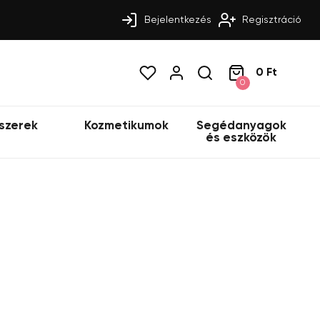
Bejelentkezés
Regisztráció
0 Ft
0
szerek
Kozmetikumok
Segédanyagok
és eszközök