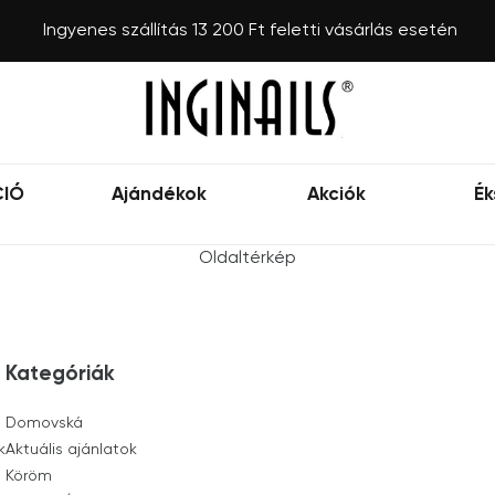
Ingyenes szállítás 13 200 Ft feletti vásárlás esetén
CIÓ
Ajándékok
Akciók
Ék
Oldaltérkép
Kategóriák
Domovská
k
Aktuális ajánlatok
Köröm