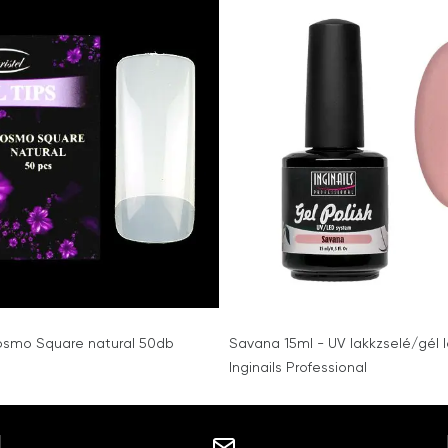
osmo Square natural 50db
Savana 15ml - UV lakkzselé/gél l
Inginails Professional