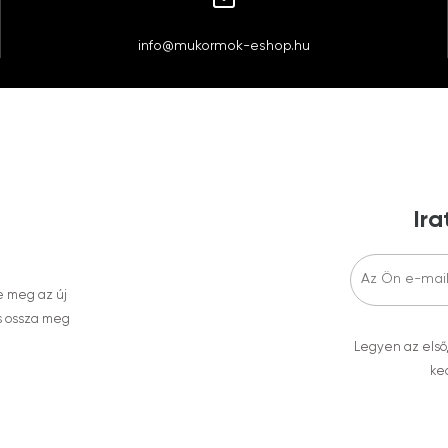
info@mukormok-eshop.hu
Ira
e meg az új
s ossza meg
Legyen az első
ked