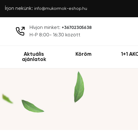
Írjon nekünk:
info@mukormok-eshop.hu
Hívjon minket:
+36702305638
H-P 8:00- 16:30 között
Aktuális
Köröm
1+1 AK
ajánlatok