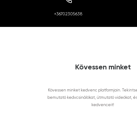
+36702305638
Kövessen minket
Kövessen minket kedvenc platformjain. Tekints
bemutató kedvcsinálókat, útmutató videókat, é
kedvenceit!