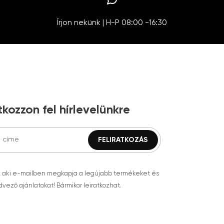
Írjon nekünk | H-P 08:00 -16:30
tkozzon fel hírlevelünkre
, aki e-mailben megkapja a legújabb termékeket és
vező ajánlatokat! Bármikor leiratkozhat.