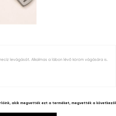
ecíz levágását. Alkalmas a lábon lévő köröm vágására is.
rlóink, akik megvették ezt a terméket, megvették a következőke