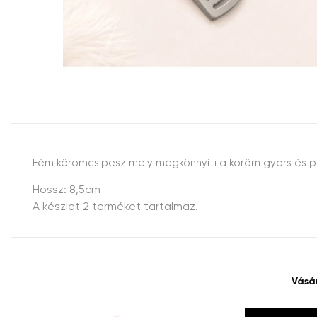
Fém körömcsipesz mely megkönnyíti a köröm gyors és pr
Hossz: 8,5cm
A készlet 2 terméket tartalmaz.
Vásá