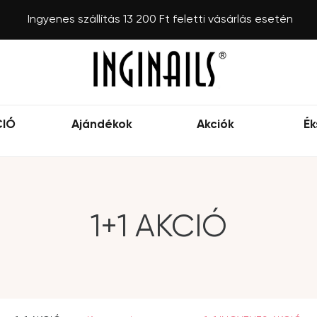
Ingyenes szállítás 13 200 Ft feletti vásárlás esetén
CIÓ
Ajándékok
Akciók
Ék
1+1 AKCIÓ