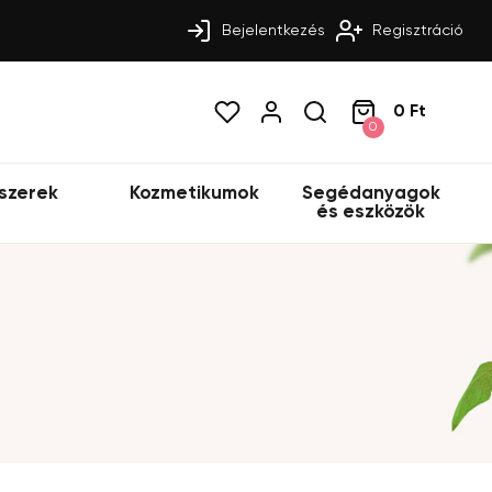
Bejelentkezés
Regisztráció
0 Ft
0
szerek
Kozmetikumok
Segédanyagok
és eszközök