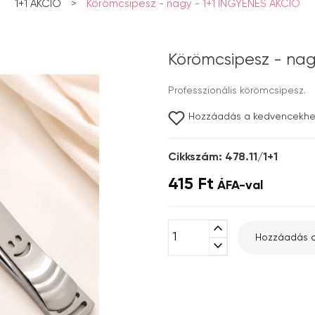
1+1 AKCIÓ
>
Körömcsipesz - nagy - 1+1 INGYENES AKCIÓ
Körömcsipesz - nag
Professzionális körömcsipesz.
Hozzáadás a kedvencekh
Cikkszám: 478.11/1+1
415 Ft
ÁFA-val
expand_less
Hozzáadás a
expand_more