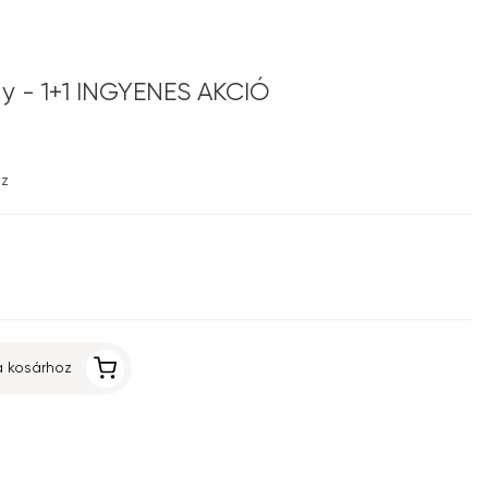
y - 1+1 INGYENES AKCIÓ
ez
 kosárhoz