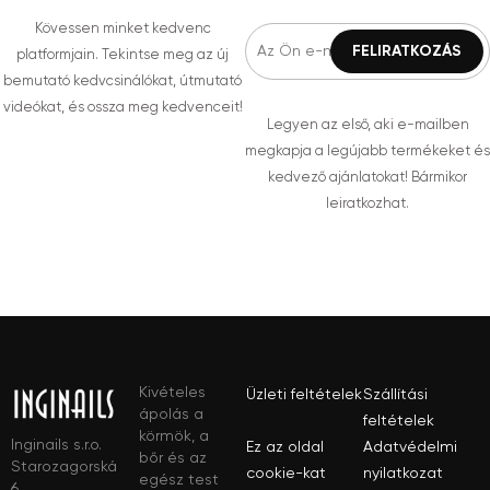
Kövessen minket kedvenc
platformjain. Tekintse meg az új
bemutató kedvcsinálókat, útmutató
videókat, és ossza meg kedvenceit!
Legyen az első, aki e-mailben
megkapja a legújabb termékeket és
kedvező ajánlatokat! Bármikor
leiratkozhat.
Kivételes
Üzleti feltételek
Szállítási
ápolás a
feltételek
körmök, a
Inginails s.r.o.
Ez az oldal
Adatvédelmi
bőr és az
Starozagorská
cookie-kat
nyilatkozat
egész test
6