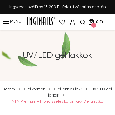
Ingyenes szállítás 13 200 Ft feletti vásárlás esetén
MENU
0 Ft
0
UV/LED gél lakkok
Köröm
>
Gél körmök
>
Gél lakk és lakk
>
UV/LED gél
lakkok
>
NTN Premium - Hibrid zselés körömlakk Delight S...