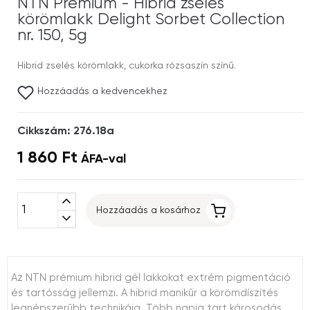
NTN Premium - Hibrid zselés
körömlakk Delight Sorbet Collection
nr. 150, 5g
Hibrid zselés körömlakk, cukorka rózsaszín színű.
Hozzáadás a kedvencekhez
Cikkszám: 276.18a
1 860 Ft
ÁFA-val
expand_less
Hozzáadás a kosárhoz
expand_more
Az NTN prémium hibrid gél lakkokat extrém pigmentáció
és tartósság jellemzi. A hibrid manikűr a körömdíszítés
legnépszerűbb technikája. Több napig tart károsodás