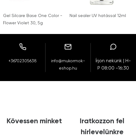
Gel Silcare Base One Color -
Nail sealer UV hatással 12ml
Flower Violet 30, 5g
Írjon nekünk | H-
+36702305638
info@mukormok-
P 08:00 -16:30
eshop.hu
Kövessen minket
Iratkozzon fel
hírlevelünkre