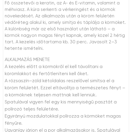
Fő összetevői a keratin, az A- és E-vitamin, valamint a
méhviasz. A kúra serkenti a vérkeringést és a körmök
növekedését. Az alkalmazás után a köröm felületén
védőréteg alakul ki, amely simítja és táplálja a körmöket.
A különbség már az első használat után látható – a
körmök nagyon magas fényt kapnak, amely közel 2 hétig
tart. A kezelés időtartama kb. 30 perc. Javasolt 2–3
hetente ismételni.
ALKALMAZÁS MENETE
A kezelés előtt a körmökről el kell távolítani a
körömlakkot és fertőtleníteni kell őket.
A rózsaszín–zöld kétoldalas reszelővel simítsa el a
köröm felületét. Ezzel eltávolítja a természetes fényt –
a körmöknek teljesen mattnak kell lenniük.
Spatulával vigyen fel egy kis mennyiségű pasztát a
polírozó teljes felületére.
Egyirányú mozdulatokkal polírozza a körmöket magas
fényűre.
Ugyanígy járjon el a por alkalmazásakor is. Spatulával