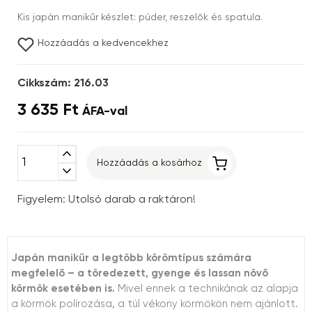
Kis japán manikűr készlet: púder, reszelők és spatula.
Hozzáadás a kedvencekhez
Cikkszám: 216.03
3 635 Ft
ÁFA-val
expand_less
Hozzáadás a kosárhoz
expand_more
Figyelem: Utolsó darab a raktáron!
Japán manikűr a legtöbb körömtípus számára
megfelelő – a töredezett, gyenge és lassan növő
körmök esetében is.
Mivel ennek a technikának az alapja
a körmök polírozása, a túl vékony körmökön nem ajánlott.