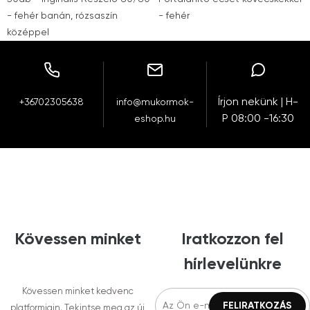
- fehér banán, rózsaszín
- fehér
középpel
Írjon nekünk | H-
+36702305638
info@mukormok-
P 08:00 -16:30
eshop.hu
Kövessen minket
Iratkozzon fel
hírlevelünkre
Kövessen minket kedvenc
platformjain. Tekintse meg az új