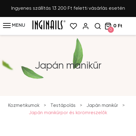
Ingyenes szállítás 13 200 Ft feletti vásárlás esetén
MENU
0 Ft
0
Japán manikűr
Kozmetikumok
>
Testápolás
>
Japán manikűr
>
Japán manikűrpor és körömreszelők