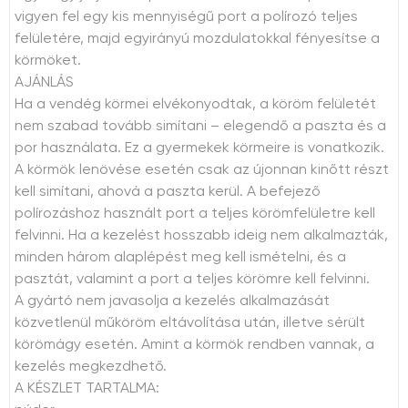
vigyen fel egy kis mennyiségű port a polírozó teljes
felületére, majd egyirányú mozdulatokkal fényesítse a
körmöket.
AJÁNLÁS
Ha a vendég körmei elvékonyodtak, a köröm felületét
nem szabad tovább simítani – elegendő a paszta és a
por használata. Ez a gyermekek körmeire is vonatkozik.
A körmök lenövése esetén csak az újonnan kinőtt részt
kell simítani, ahová a paszta kerül. A befejező
polírozáshoz használt port a teljes körömfelületre kell
felvinni. Ha a kezelést hosszabb ideig nem alkalmazták,
minden három alaplépést meg kell ismételni, és a
pasztát, valamint a port a teljes körömre kell felvinni.
A gyártó nem javasolja a kezelés alkalmazását
közvetlenül műköröm eltávolítása után, illetve sérült
körömágy esetén. Amint a körmök rendben vannak, a
kezelés megkezdhető.
A KÉSZLET TARTALMA: