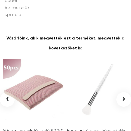
púder
6 x reszelők
spatula
Vásárlóink, akik megvették ezt a terméket, megvették a
következőket is:
‹
›
50db - Inginails Reszelő 80/80
Portalanító ecset kövecskékkel