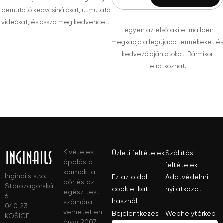
bemutató kedvcsinálókat, útmutató
videókat, és ossza meg kedvenceit!
Legyen az első, aki e-mailben
megkapja a legújabb termékeket és
kedvező ajánlatokat! Bármikor
leiratkozhat.
Kivételes
Üzleti feltételek
Szállítási
ápolás a
feltételek
körmök, a
Inginails s.r.o.
Ez az oldal
Adatvédelmi
bőr és az
Starozagorská
cookie-kat
nyilatkozat
egész test
6
használ
számára
040 23
verhetetlen
Bejelentkezés
Webhelytérkép
KOŠICE
áron 2007