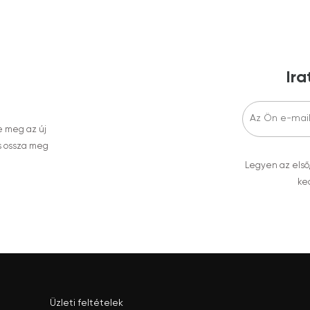
Ira
e meg az új
s ossza meg
Legyen az első
ked
Üzleti feltételek