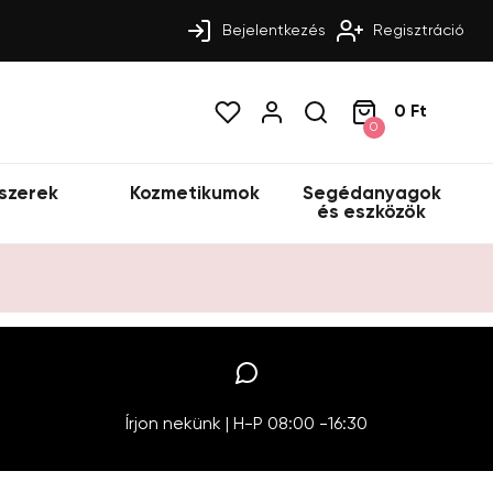
Bejelentkezés
Regisztráció
0 Ft
0
szerek
Kozmetikumok
Segédanyagok
és eszközök
Írjon nekünk | H-P 08:00 -16:30