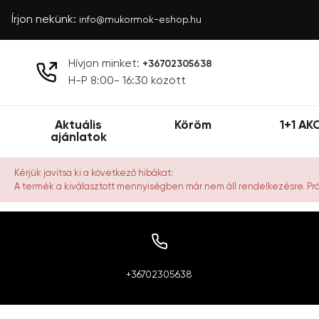
Írjon nekünk:
info@mukormok-eshop.hu
Hívjon minket:
+36702305638
H-P 8:00- 16:30 között
Aktuális
Köröm
1+1 AK
ajánlatok
Kérjük javítsa ki a következő hibákat:
A termék a kiválasztott mennyiségben már nem áll rendelkezésre. P
+36702305638