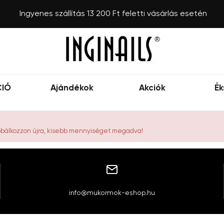
Ingyenes szállítás 13 200 Ft feletti vásárlás esetén
CIÓ
Ajándékok
Akciók
Ék
róbálkozzon újra, kisebb mennyiséget megadva!
info@mukormok-eshop.hu